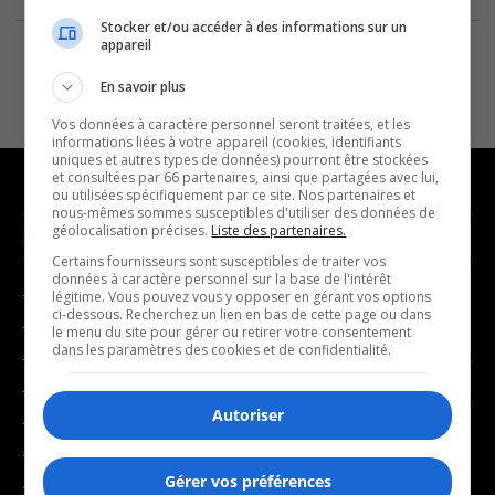
Stocker et/ou accéder à des informations sur un
appareil
En savoir plus
Vos données à caractère personnel seront traitées, et les
informations liées à votre appareil (cookies, identifiants
uniques et autres types de données) pourront être stockées
et consultées par 66 partenaires, ainsi que partagées avec lui,
ou utilisées spécifiquement par ce site. Nos partenaires et
nous-mêmes sommes susceptibles d'utiliser des données de
géolocalisation précises.
Liste des partenaires.
NOUVELLES
MUSIQUE
Certains fournisseurs sont susceptibles de traiter vos
données à caractère personnel sur la base de l'intérêt
- Affaires municipales
- Décompte franco
légitime. Vous pouvez vous y opposer en gérant vos options
ci-dessous. Recherchez un lien en bas de cette page ou dans
- Communauté / Social
- Joué récemment
le menu du site pour gérer ou retirer votre consentement
dans les paramètres des cookies et de confidentialité.
- Culture
BALADOS
- Économie
Autoriser
- Éducation
- Affaires
- Environnement
- Art de vivre
Gérer vos préférences
- Faits divers