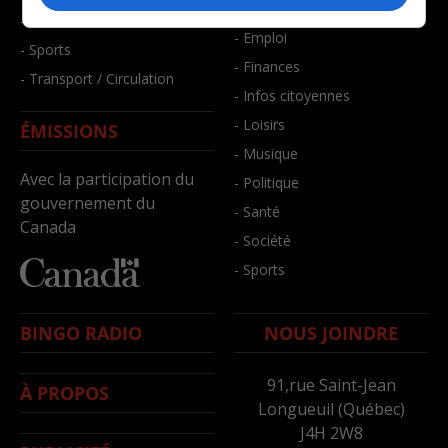
- Bien-être
- Santé et bien-être
- Emploi
- Sports
- Finances
- Transport / Circulation
- Infos citoyennes
- Loisirs
ÉMISSIONS
- Musique
Avec la participation du
- Politique
gouvernement du
- Santé
Canada
- Société
- Sports
BINGO RADIO
NOUS JOINDRE
91,rue Saint-Jean
À PROPOS
Longueuil (Québec)
J4H 2W8