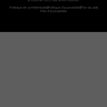
© 2026 FM 103,3 Tous droits réservés.
Politique de confidentialité
Politique d’accessibilité
Plan du site
Plan d'accessibilite
Comment installer notre vignette sur votre
appareil mobile