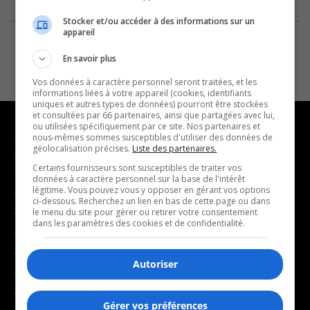
Stocker et/ou accéder à des informations sur un
appareil
En savoir plus
Vos données à caractère personnel seront traitées, et les
informations liées à votre appareil (cookies, identifiants
uniques et autres types de données) pourront être stockées
et consultées par 66 partenaires, ainsi que partagées avec lui,
ou utilisées spécifiquement par ce site. Nos partenaires et
nous-mêmes sommes susceptibles d'utiliser des données de
géolocalisation précises.
Liste des partenaires.
NOUVELLES
MUSIQUE
Certains fournisseurs sont susceptibles de traiter vos
données à caractère personnel sur la base de l'intérêt
légitime. Vous pouvez vous y opposer en gérant vos options
- Affaires municipales
- Décompte franco
ci-dessous. Recherchez un lien en bas de cette page ou dans
- Communauté / Social
- Joué récemment
le menu du site pour gérer ou retirer votre consentement
dans les paramètres des cookies et de confidentialité.
- Culture
BALADOS
- Économie
Autoriser
- Éducation
- Affaires
- Environnement
- Art de vivre
Gérer vos préférences