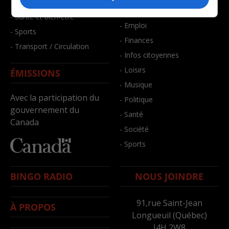
- Faits divers
- Bien-être
- Santé et bien-être
- Emploi
- Sports
- Finances
- Transport / Circulation
- Infos citoyennes
- Loisirs
ÉMISSIONS
- Musique
Avec la participation du
- Politique
gouvernement du
- Santé
Canada
- Société
- Sports
BINGO RADIO
NOUS JOINDRE
91,rue Saint-Jean
À PROPOS
Longueuil (Québec)
J4H 2W8