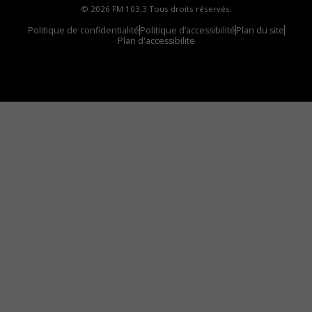
© 2026 FM 103,3 Tous droits réservés.
Politique de confidentialité
Politique d’accessibilité
Plan du site
Plan d'accessibilite
Comment installer notre vignette sur votre
appareil mobile