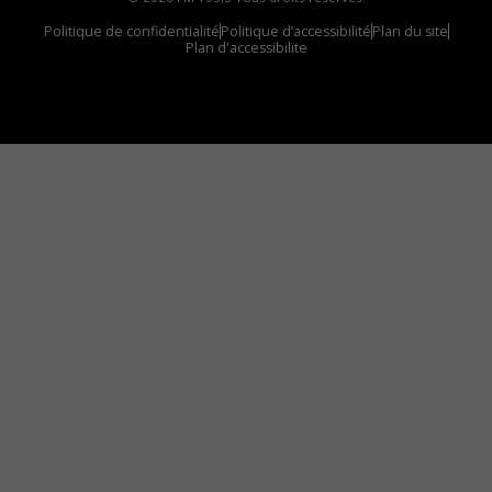
Politique de confidentialité
Politique d’accessibilité
Plan du site
Plan d'accessibilite
Comment installer notre vignette sur votre
appareil mobile