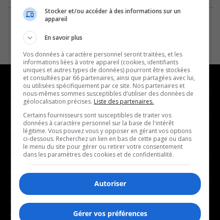
Stocker et/ou accéder à des informations sur un
appareil
En savoir plus
Vos données à caractère personnel seront traitées, et les
informations liées à votre appareil (cookies, identifiants
uniques et autres types de données) pourront être stockées
et consultées par 66 partenaires, ainsi que partagées avec lui,
ou utilisées spécifiquement par ce site. Nos partenaires et
nous-mêmes sommes susceptibles d'utiliser des données de
géolocalisation précises.
Liste des partenaires.
NOUVELLES
MUSIQUE
Certains fournisseurs sont susceptibles de traiter vos
données à caractère personnel sur la base de l'intérêt
- Affaires municipales
- Décompte franco
légitime. Vous pouvez vous y opposer en gérant vos options
ci-dessous. Recherchez un lien en bas de cette page ou dans
- Communauté / Social
- Joué récemment
le menu du site pour gérer ou retirer votre consentement
dans les paramètres des cookies et de confidentialité.
- Culture
BALADOS
- Économie
Autoriser
- Éducation
- Affaires
- Environnement
- Art de vivre
Gérer vos préférences
- Faits divers