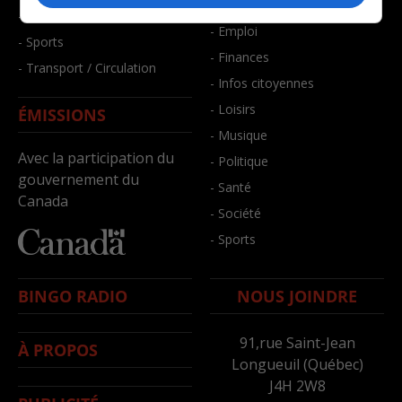
- Bien-être
- Santé et bien-être
- Emploi
- Sports
- Finances
- Transport / Circulation
- Infos citoyennes
- Loisirs
ÉMISSIONS
- Musique
Avec la participation du
- Politique
gouvernement du
- Santé
Canada
- Société
- Sports
BINGO RADIO
NOUS JOINDRE
91,rue Saint-Jean
À PROPOS
Longueuil (Québec)
J4H 2W8