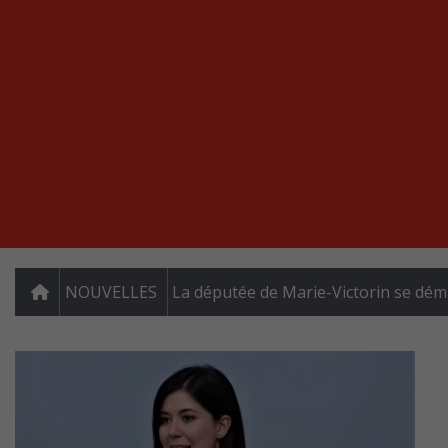
NOUVELLES
La députée de Marie-Victorin se dém