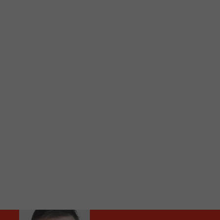
C
Vous avez envie d’écouter le FM 103,3 ou notre nouv
Ajoutez un signet FM 103,3 sur votre écran d’accueil
Voici la procédure ;)
À partir de votre téléphone, allez sur le site inte
Ensuite cliquez sur l’icône situé au bas de votre éc
(celui qui représente un carré incluant une flèche d
Cliquez maintenant sur l’option Ajouter sur l’écran
Faites Enregistrer en haut à droite.
Et voilà! Toutes les infos et l’écoute de votre radio loca
Audio