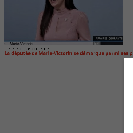
Publié le 25 juin 2019 à 15h05
La députée de Marie-Victorin se démarque parmi ses p