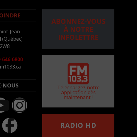
OINDRE
ABONNEZ-VOUS
À NOTRE
aint-Jean
INFOLETTRE
 (Québec)
 2W8
-646-6800
m1033.ca
Z-NOUS
Téléchargez notre
application dès
maintenant !
RADIO HD
••••••••••••••••••
Comment synthoniser la