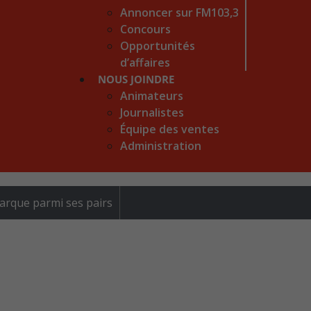
Annoncer sur FM103,3
Concours
Opportunités
d’affaires
NOUS JOINDRE
Animateurs
Journalistes
Équipe des ventes
Administration
arque parmi ses pairs