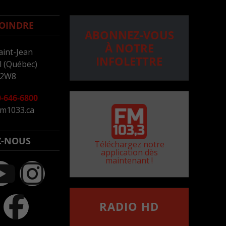
OINDRE
ABONNEZ-VOUS
À NOTRE
aint-Jean
INFOLETTRE
 (Québec)
 2W8
-646-6800
m1033.ca
Z-NOUS
Téléchargez notre
application dès
maintenant !
RADIO HD
••••••••••••••••••
Comment synthoniser la