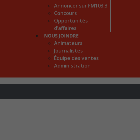
Annoncer sur FM103,3
Concours
Opportunités
d’affaires
NOUS JOINDRE
Animateurs
Journalistes
Équipe des ventes
Administration