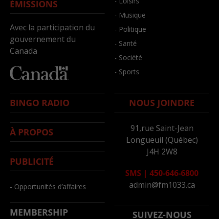
- Loisirs
ÉMISSIONS
- Musique
Avec la participation du
- Politique
gouvernement du
- Santé
Canada
- Société
- Sports
BINGO RADIO
NOUS JOINDRE
91,rue Saint-Jean
À PROPOS
Longueuil (Québec)
J4H 2W8
PUBLICITÉ
SMS
|
450-646-6800
admin@fm1033.ca
- Opportunités d’affaires
MEMBERSHIP
SUIVEZ-NOUS