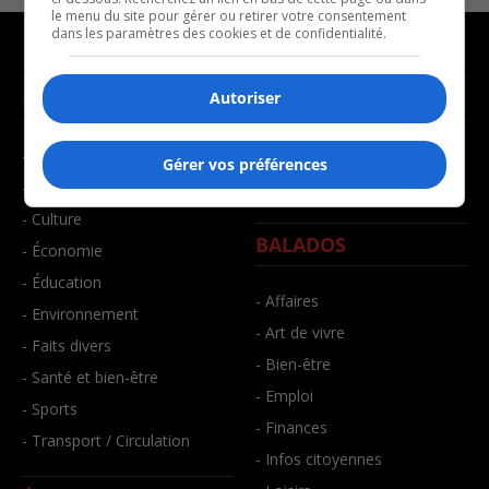
le menu du site pour gérer ou retirer votre consentement
dans les paramètres des cookies et de confidentialité.
NOUVELLES
MUSIQUE
Autoriser
- Affaires municipales
- Décompte franco
Gérer vos préférences
- Communauté / Social
- Joué récemment
- Culture
BALADOS
- Économie
- Éducation
- Affaires
- Environnement
- Art de vivre
- Faits divers
- Bien-être
- Santé et bien-être
- Emploi
- Sports
- Finances
- Transport / Circulation
- Infos citoyennes