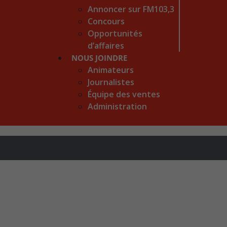
Annoncer sur FM103,3
Concours
Opportunités
d’affaires
NOUS JOINDRE
Animateurs
Journalistes
Équipe des ventes
Administration