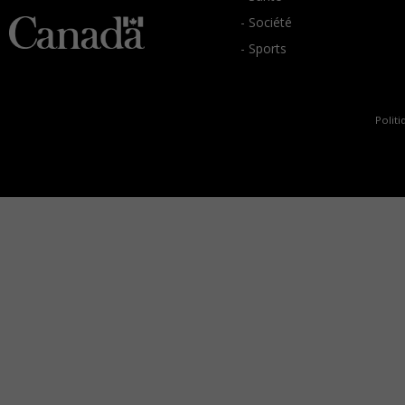
- Société
- Sports
Politi
C