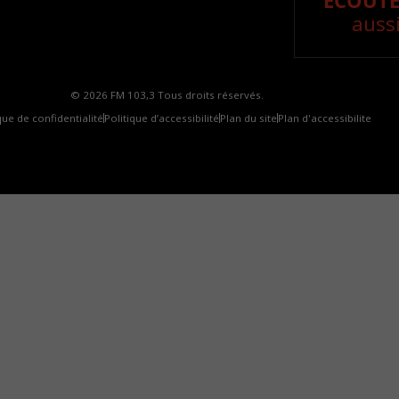
ÉCOUTE
aussi
© 2026 FM 103,3 Tous droits réservés.
que de confidentialité
Politique d’accessibilité
Plan du site
Plan d'accessibilite
omment installer notre vignette sur votre appareil mobile