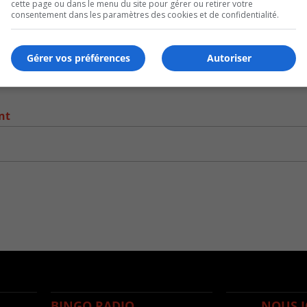
cette page ou dans le menu du site pour gérer ou retirer votre
consentement dans les paramètres des cookies et de confidentialité.
Gérer vos préférences
Autoriser
nt
BINGO RADIO
NOUS J