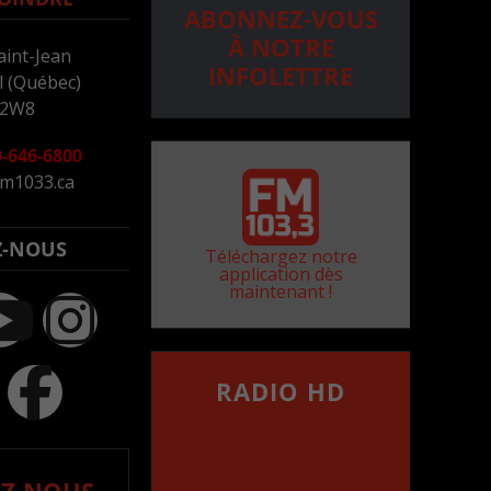
ABONNEZ-VOUS
À NOTRE
aint-Jean
INFOLETTRE
 (Québec)
 2W8
-646-6800
m1033.ca
Z-NOUS
Téléchargez notre
application dès
maintenant !
RADIO HD
••••••••••••••••••
Comment synthoniser la
fréquence HD dans
votre voiture