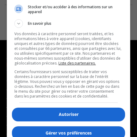
Stocker et/ou accéder à des informations sur un
appareil
En savoir plus
Vos données à caractère personnel seront traitées, et les
informations liées à votre appareil (cookies, identifiants
uniques et autres types de données) pourront être stockées
et consultées par 66 partenaires, ainsi que partagées avec lui,
ou utilisées spécifiquement par ce site. Nos partenaires et
nous-mêmes sommes susceptibles d'utiliser des données de
géolocalisation précises.
Liste des partenaires.
NOUVELLES
MUSIQUE
Certains fournisseurs sont susceptibles de traiter vos
données à caractère personnel sur la base de l'intérêt
- Affaires municipales
- Décompte franco
légitime. Vous pouvez vous y opposer en gérant vos options
ci-dessous. Recherchez un lien en bas de cette page ou dans
- Communauté / Social
- Joué récemment
le menu du site pour gérer ou retirer votre consentement
dans les paramètres des cookies et de confidentialité.
- Culture
BALADOS
- Économie
Autoriser
- Éducation
- Affaires
- Environnement
- Art de vivre
Gérer vos préférences
- Faits divers