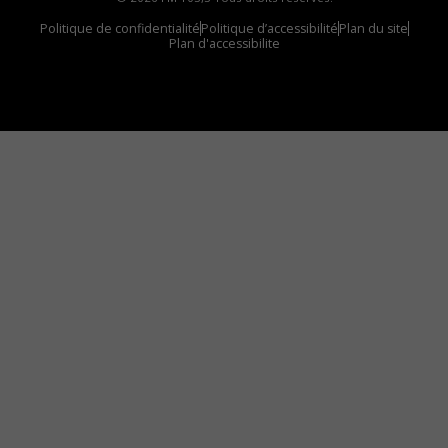
Politique de confidentialité
Politique d’accessibilité
Plan du site
Plan d'accessibilite
Comment installer notre vignette sur votre
appareil mobile