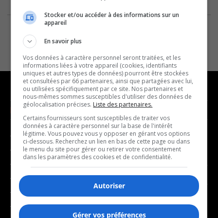
Stocker et/ou accéder à des informations sur un
appareil
En savoir plus
Vos données à caractère personnel seront traitées, et les
informations liées à votre appareil (cookies, identifiants
uniques et autres types de données) pourront être stockées
et consultées par 66 partenaires, ainsi que partagées avec lui,
ou utilisées spécifiquement par ce site. Nos partenaires et
nous-mêmes sommes susceptibles d'utiliser des données de
géolocalisation précises.
Liste des partenaires.
NOUVELLES
MUSIQUE
Certains fournisseurs sont susceptibles de traiter vos
données à caractère personnel sur la base de l'intérêt
légitime. Vous pouvez vous y opposer en gérant vos options
- Affaires municipales
- Décompte franco
ci-dessous. Recherchez un lien en bas de cette page ou dans
- Communauté / Social
- Joué récemment
le menu du site pour gérer ou retirer votre consentement
dans les paramètres des cookies et de confidentialité.
- Culture
BALADOS
- Économie
Autoriser
- Éducation
- Affaires
- Environnement
- Art de vivre
Gérer vos préférences