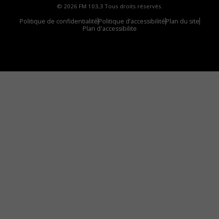
© 2026 FM 103,3 Tous droits réservés.
Politique de confidentialité
Politique d’accessibilité
Plan du site
Plan d'accessibilite
Comment installer notre vignette sur votre
appareil mobile