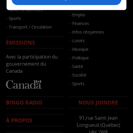
- Faits divers
- Bien-être
- Santé et bien-être
- Emploi
- Sports
- Finances
- Transport / Circulation
- Infos citoyennes
- Loisirs
ÉMISSIONS
- Musique
Avec la participation du
- Politique
gouvernement du
- Santé
Canada
- Société
- Sports
BINGO RADIO
NOUS JOINDRE
91,rue Saint-Jean
À PROPOS
Longueuil (Québec)
J4H 2W8