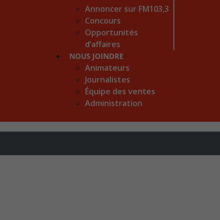
Annoncer sur FM103,3
Concours
Opportunités
d’affaires
NOUS JOINDRE
Animateurs
Journalistes
Équipe des ventes
Administration