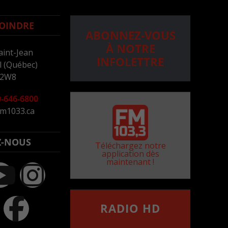
OINDRE
ABONNEZ-VOUS
À NOTRE
aint-Jean
INFOLETTRE
 (Québec)
 2W8
-646-6800
m1033.ca
Z-NOUS
Téléchargez notre
application dès
maintenant !
RADIO HD
••••••••••••••••••
Comment synthoniser la