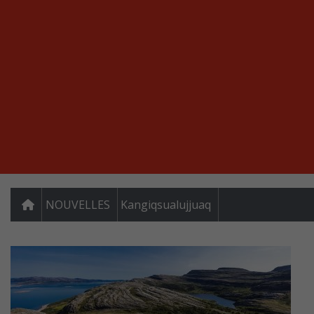
NOUVELLES
Kangiqsualujjuaq