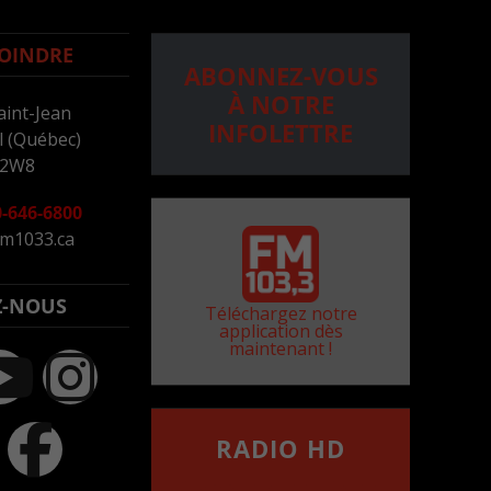
OINDRE
ABONNEZ-VOUS
À NOTRE
aint-Jean
INFOLETTRE
 (Québec)
 2W8
-646-6800
m1033.ca
Z-NOUS
Téléchargez notre
application dès
maintenant !
RADIO HD
••••••••••••••••••
Comment synthoniser la