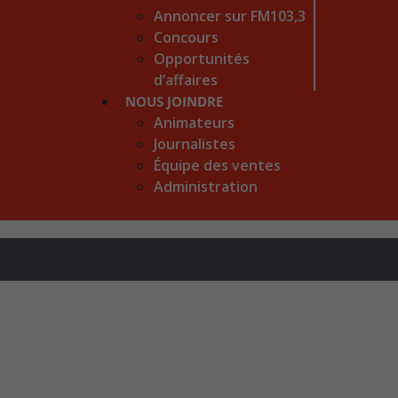
Annoncer sur FM103,3
Concours
Opportunités
d’affaires
NOUS JOINDRE
Animateurs
Journalistes
Équipe des ventes
Administration