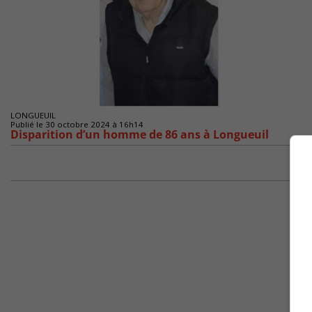
LONGUEUIL
Publié le 30 octobre 2024 à 16h14
Disparition d’un homme de 86 ans à Longueuil