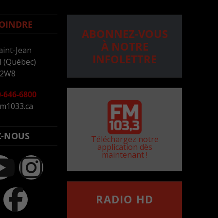
OINDRE
ABONNEZ-VOUS
À NOTRE
aint-Jean
INFOLETTRE
 (Québec)
 2W8
-646-6800
m1033.ca
Z-NOUS
Téléchargez notre
application dès
maintenant !
RADIO HD
••••••••••••••••••
Comment synthoniser la