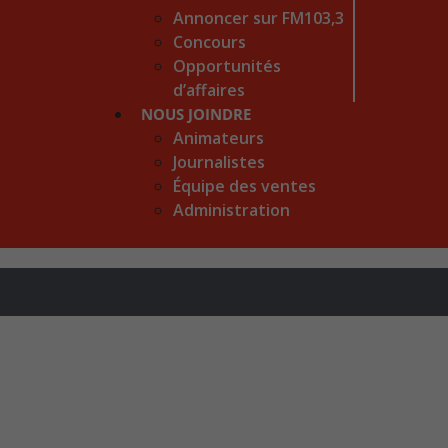
Annoncer sur FM103,3
Concours
Opportunités
d’affaires
NOUS JOINDRE
Animateurs
Journalistes
Équipe des ventes
Administration