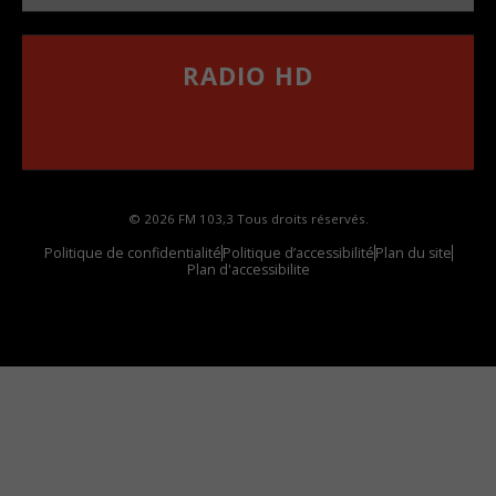
RADIO HD
••••••••••••••••••
Comment synthoniser la fréquence HD dans
votre voiture
© 2026 FM 103,3 Tous droits réservés.
Politique de confidentialité
Politique d’accessibilité
Plan du site
Plan d'accessibilite