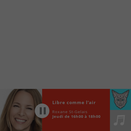
www.fm1033.ca
Ensuite cliquez sur l’icône situé au bas de
votre écran
(celui qui représente un carré incluant une
flèche dirigé vers le haut)
Cliquez maintenant sur l’option Ajouter sur
l’écran d’accueil et vous verrez apparaître le
logo du FM 103,3
Faites Enregistrer en haut à droite.
Et voilà! Toutes les infos et l’écoute de votre radio
locale vous sont maintenant accessibles en un clic!
Audio
00:00
00:00
Player
Libre comme l’air
Roxane St-Gelais
Jeudi de 16h00 à 18h00