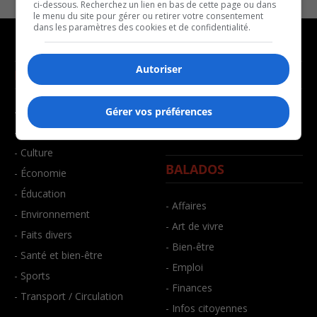
ci-dessous. Recherchez un lien en bas de cette page ou dans
le menu du site pour gérer ou retirer votre consentement
dans les paramètres des cookies et de confidentialité.
Autoriser
NOUVELLES
MUSIQUE
- Affaires municipales
- Décompte franco
Gérer vos préférences
- Communauté / Social
- Joué récemment
- Culture
BALADOS
- Économie
- Éducation
- Affaires
- Environnement
- Art de vivre
- Faits divers
- Bien-être
- Santé et bien-être
- Emploi
- Sports
- Finances
- Transport / Circulation
- Infos citoyennes