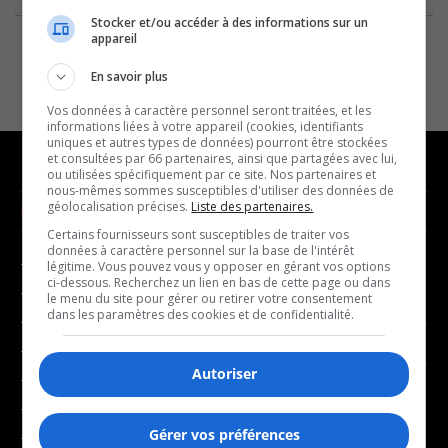
Stocker et/ou accéder à des informations sur un
appareil
En savoir plus
Vos données à caractère personnel seront traitées, et les
informations liées à votre appareil (cookies, identifiants
uniques et autres types de données) pourront être stockées
et consultées par 66 partenaires, ainsi que partagées avec lui,
ou utilisées spécifiquement par ce site. Nos partenaires et
nous-mêmes sommes susceptibles d'utiliser des données de
géolocalisation précises.
Liste des partenaires.
NOUVELLES
MUSIQUE
Certains fournisseurs sont susceptibles de traiter vos
données à caractère personnel sur la base de l'intérêt
- Affaires municipales
- Décompte franco
légitime. Vous pouvez vous y opposer en gérant vos options
ci-dessous. Recherchez un lien en bas de cette page ou dans
- Communauté / Social
- Joué récemment
le menu du site pour gérer ou retirer votre consentement
dans les paramètres des cookies et de confidentialité.
- Culture
BALADOS
- Économie
Autoriser
- Éducation
- Affaires
- Environnement
- Art de vivre
Gérer vos préférences
- Faits divers