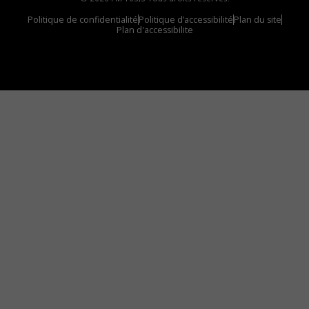
Politique de confidentialité
Politique d’accessibilité
Plan du site
Plan d'accessibilite
Comment installer notre vignette sur votre
appareil mobile