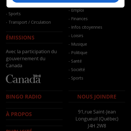
- Bien-être
- Santé et bien-être
- Emploi
- Sports
- Finances
- Transport / Circulation
- Infos citoyennes
- Loisirs
ÉMISSIONS
- Musique
Avec la participation du
- Politique
gouvernement du
- Santé
Canada
- Société
- Sports
BINGO RADIO
NOUS JOINDRE
91,rue Saint-Jean
À PROPOS
Longueuil (Québec)
J4H 2W8