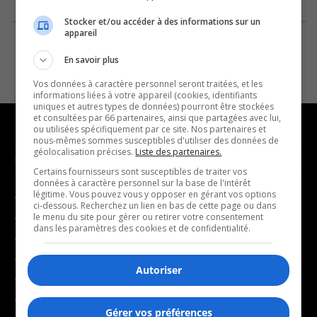
Stocker et/ou accéder à des informations sur un
appareil
En savoir plus
Vos données à caractère personnel seront traitées, et les
informations liées à votre appareil (cookies, identifiants
uniques et autres types de données) pourront être stockées
et consultées par 66 partenaires, ainsi que partagées avec lui,
ou utilisées spécifiquement par ce site. Nos partenaires et
nous-mêmes sommes susceptibles d'utiliser des données de
géolocalisation précises.
Liste des partenaires.
NOUVELLES
MUSIQUE
Certains fournisseurs sont susceptibles de traiter vos
données à caractère personnel sur la base de l'intérêt
légitime. Vous pouvez vous y opposer en gérant vos options
- Affaires municipales
- Décompte franco
ci-dessous. Recherchez un lien en bas de cette page ou dans
- Communauté / Social
- Joué récemment
le menu du site pour gérer ou retirer votre consentement
dans les paramètres des cookies et de confidentialité.
- Culture
BALADOS
- Économie
Autoriser
- Éducation
- Affaires
- Environnement
- Art de vivre
Gérer vos préférences