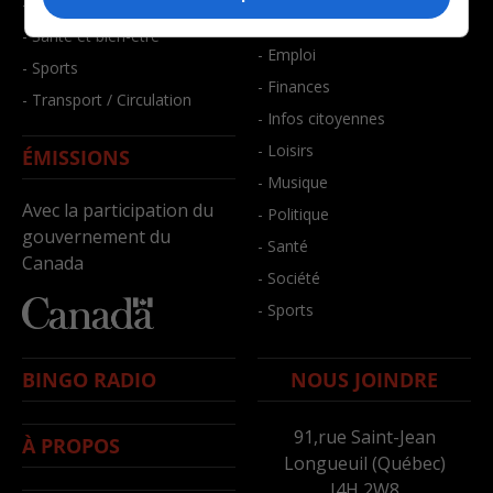
- Faits divers
- Bien-être
- Santé et bien-être
- Emploi
- Sports
- Finances
- Transport / Circulation
- Infos citoyennes
- Loisirs
ÉMISSIONS
- Musique
Avec la participation du
- Politique
gouvernement du
- Santé
Canada
- Société
- Sports
BINGO RADIO
NOUS JOINDRE
91,rue Saint-Jean
À PROPOS
Longueuil (Québec)
J4H 2W8