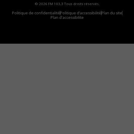
© 2026 FM 103,3 Tous droits réservés.
Politique de confidentialité
Politique d’accessibilité
Plan du site
Plan d'accessibilite
Comment installer notre vignette sur votre
appareil mobile