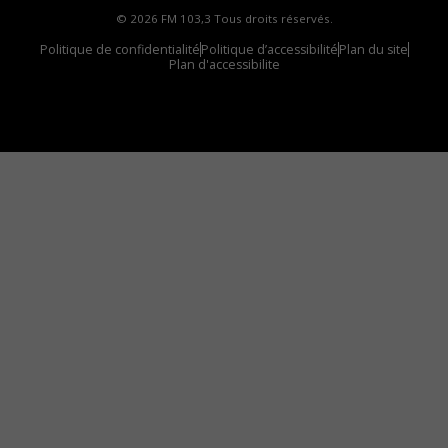
© 2026 FM 103,3 Tous droits réservés.
Politique de confidentialité
Politique d’accessibilité
Plan du site
Plan d'accessibilite
Comment installer notre vignette sur votre
appareil mobile