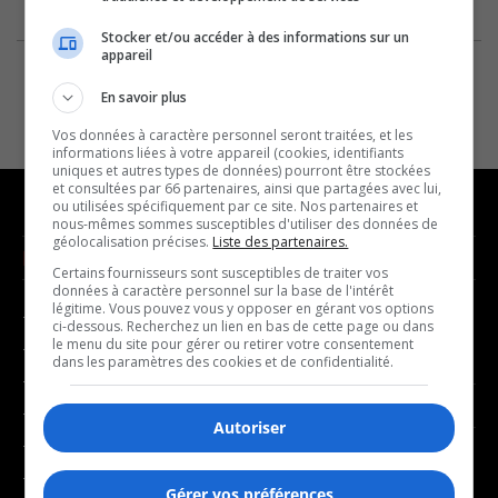
Stocker et/ou accéder à des informations sur un
appareil
En savoir plus
Vos données à caractère personnel seront traitées, et les
informations liées à votre appareil (cookies, identifiants
uniques et autres types de données) pourront être stockées
et consultées par 66 partenaires, ainsi que partagées avec lui,
ou utilisées spécifiquement par ce site. Nos partenaires et
nous-mêmes sommes susceptibles d'utiliser des données de
géolocalisation précises.
Liste des partenaires.
NOUVELLES
MUSIQUE
Certains fournisseurs sont susceptibles de traiter vos
données à caractère personnel sur la base de l'intérêt
légitime. Vous pouvez vous y opposer en gérant vos options
- Affaires municipales
- Décompte franco
ci-dessous. Recherchez un lien en bas de cette page ou dans
le menu du site pour gérer ou retirer votre consentement
- Communauté / Social
- Joué récemment
dans les paramètres des cookies et de confidentialité.
- Culture
BALADOS
- Économie
Autoriser
- Éducation
- Affaires
- Environnement
Gérer vos préférences
- Art de vivre