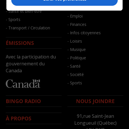
- Faits divers
- Bien-être
- Santé et bien-être
- Emploi
- Sports
- Finances
- Transport / Circulation
- Infos citoyennes
- Loisirs
ÉMISSIONS
- Musique
Avec la participation du
- Politique
gouvernement du
- Santé
Canada
- Société
- Sports
BINGO RADIO
NOUS JOINDRE
91,rue Saint-Jean
À PROPOS
Longueuil (Québec)