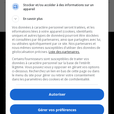
Stocker et/ou accéder à des informations sur un
appareil
En savoir plus
Vos données à caractère personnel seront traitées, et les
informations liées à votre appareil (cookies, identifiants
uniques et autres types de données) pourront être stockées
et consultées par 66 partenaires, ainsi que partagées avec lui,
ou utilisées spécifiquement par ce site. Nos partenaires et
nous-mêmes sommes susceptibles d'utiliser des données de
NOUVELLES
MUSIQUE
géolocalisation précises.
Liste des partenaires.
Certains fournisseurs sont susceptibles de traiter vos
données à caractère personnel sur la base de l'intérêt
- Affaires municipales
- Décompte franco
légitime. Vous pouvez vous y opposer en gérant vos options
ci-dessous. Recherchez un lien en bas de cette page ou dans
- Communauté / Social
- Joué récemment
le menu du site pour gérer ou retirer votre consentement
dans les paramètres des cookies et de confidentialité.
- Culture
BALADOS
- Économie
Autoriser
- Éducation
- Affaires
- Environnement
- Art de vivre
- Faits divers
Gérer vos préférences
- Bien-être