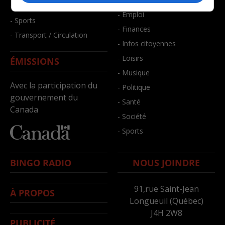
- Santé et bien-être
- Emploi
- Sports
- Finances
- Transport / Circulation
- Infos citoyennes
- Loisirs
ÉMISSIONS
- Musique
Avec la participation du
- Politique
gouvernement du
- Santé
Canada
- Société
- Sports
BINGO RADIO
NOUS JOINDRE
91,rue Saint-Jean
À PROPOS
Longueuil (Québec)
J4H 2W8
PUBLICITÉ