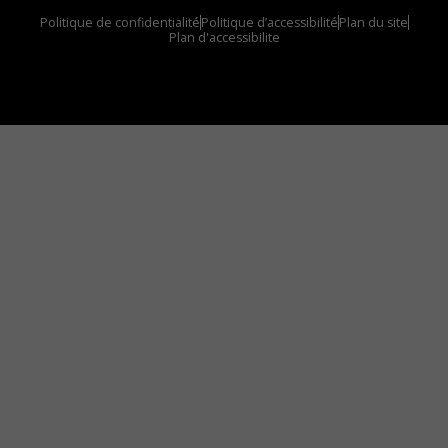
Politique de confidentialité
Politique d’accessibilité
Plan du site
Plan d'accessibilite
Comment installer notre vignette sur votre
appareil mobile