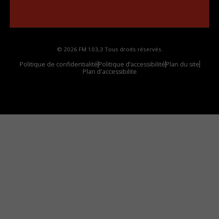
Comment synthoniser la fréquence HD dans
votre voiture
© 2026 FM 103,3 Tous droits réservés.
Politique de confidentialité
Politique d’accessibilité
Plan du site
Plan d'accessibilite