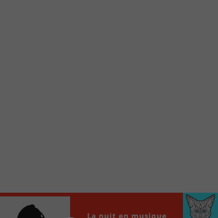
Voici la procédure ;)
À partir de votre téléphone, allez sur le site
internet de la Radio allumée au
www.fm1033.ca
Ensuite cliquez sur l’icône situé au bas de
votre écran
(celui qui représente un carré incluant une
flèche dirigé vers le haut)
Cliquez maintenant sur l’option Ajouter sur
l’écran d’accueil et vous verrez apparaître le
logo du FM 103,3
Faites Enregistrer en haut à droite.
Et voilà! Toutes les infos et l’écoute de votre radio
locale vous sont maintenant accessibles en un clic!
Audio
00:00
00:00
Player
La nuit en musique