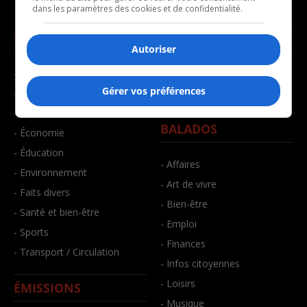
dans les paramètres des cookies et de confidentialité.
NOUVELLES
MUSIQUE
Autoriser
- Affaires municipales
- Décompte franco
Gérer vos préférences
- Communauté / Social
- Joué récemment
- Culture
BALADOS
- Économie
- Éducation
- Affaires
- Environnement
- Art de vivre
- Faits divers
- Bien-être
- Santé et bien-être
- Emploi
- Sports
- Finances
- Transport / Circulation
- Infos citoyennes
- Loisirs
ÉMISSIONS
- Musique