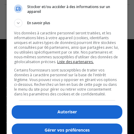
Stocker et/ou accéder à des informations sur un
appareil
En savoir plus
Vos données à caractère personnel seront traitées, et les
informations liées à votre appareil (cookies, identifiants
uniques et autres types de données) pourront être stockées
et consultées par 66 partenaires, ainsi que partagées avec lui,
ou utilisées spécifiquement par ce site. Nos partenaires et
nous-mêmes sommes susceptibles d'utiliser des données de
géolocalisation précises.
Liste des partenaires.
NOUVELLES
MUSIQUE
Certains fournisseurs sont susceptibles de traiter vos
données à caractère personnel sur la base de l'intérêt
- Affaires municipales
- Décompte franco
légitime. Vous pouvez vous y opposer en gérant vos options
ci-dessous. Recherchez un lien en bas de cette page ou dans
- Communauté / Social
- Joué récemment
le menu du site pour gérer ou retirer votre consentement
dans les paramètres des cookies et de confidentialité.
- Culture
BALADOS
- Économie
Autoriser
- Éducation
- Affaires
- Environnement
- Art de vivre
Gérer vos préférences
- Faits divers