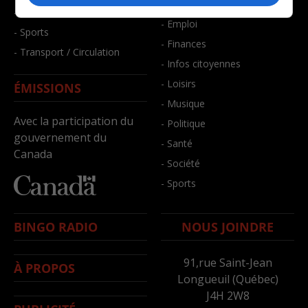
- Bien-être
- Santé et bien-être
- Emploi
- Sports
- Finances
- Transport / Circulation
- Infos citoyennes
- Loisirs
ÉMISSIONS
- Musique
Avec la participation du
- Politique
gouvernement du
- Santé
Canada
- Société
- Sports
BINGO RADIO
NOUS JOINDRE
91,rue Saint-Jean
À PROPOS
Longueuil (Québec)
J4H 2W8