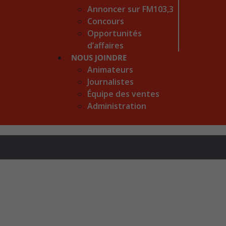
Annoncer sur FM103,3
Concours
Opportunités
d’affaires
NOUS JOINDRE
Animateurs
Journalistes
Équipe des ventes
Administration