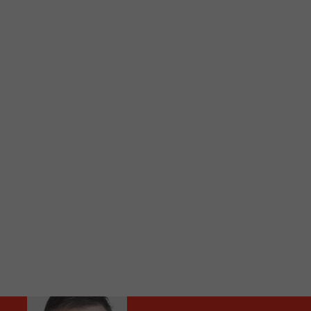
C
Vous avez envie d’écouter le FM 103,3 ou notre nouv
Ajoutez un signet FM 103,3 sur votre écran d’accueil
Voici la procédure ;)
À partir de votre téléphone, allez sur le site inte
Ensuite cliquez sur l’icône situé au bas de votre éc
(celui qui représente un carré incluant une flèche d
Cliquez maintenant sur l’option Ajouter sur l’écran
Faites Enregistrer en haut à droite.
Et voilà! Toutes les infos et l’écoute de votre radio loca
Audio