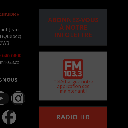
OINDRE
ABONNEZ-VOUS
À NOTRE
aint-Jean
INFOLETTRE
 (Québec)
 2W8
-646-6800
m1033.ca
Z-NOUS
Téléchargez notre
application dès
maintenant !
RADIO HD
••••••••••••••••••
Comment synthoniser la