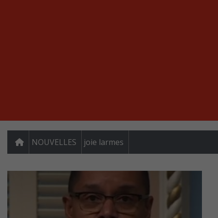
NOUVELLES
joie larmes