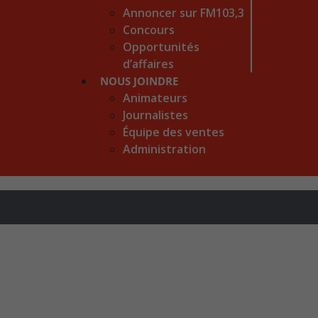
Annoncer sur FM103,3
Concours
Opportunités
d’affaires
NOUS JOINDRE
Animateurs
Journalistes
Équipe des ventes
Administration