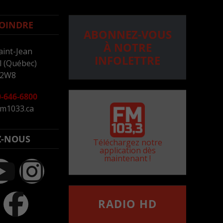
OINDRE
ABONNEZ-VOUS
À NOTRE
aint-Jean
INFOLETTRE
 (Québec)
 2W8
-646-6800
m1033.ca
Z-NOUS
Téléchargez notre
application dès
maintenant !
RADIO HD
••••••••••••••••••
Comment synthoniser la