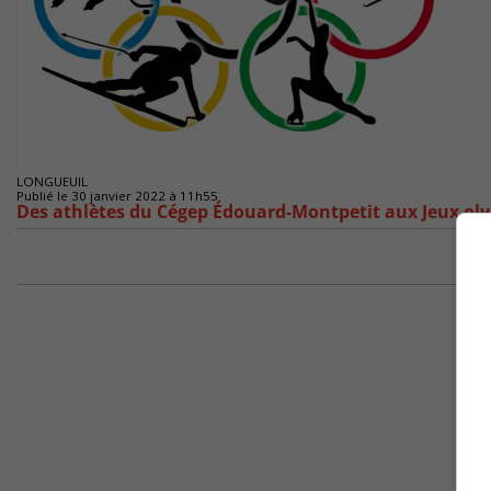
LONGUEUIL
Publié le 30 janvier 2022 à 11h55
Des athlètes du Cégep Édouard-Montpetit aux Jeux ol