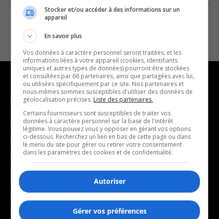
Stocker et/ou accéder à des informations sur un
appareil
En savoir plus
Vos données à caractère personnel seront traitées, et les
informations liées à votre appareil (cookies, identifiants
uniques et autres types de données) pourront être stockées
et consultées par 66 partenaires, ainsi que partagées avec lui,
ou utilisées spécifiquement par ce site. Nos partenaires et
nous-mêmes sommes susceptibles d'utiliser des données de
NOUVELLES
MUSIQUE
géolocalisation précises.
Liste des partenaires.
Certains fournisseurs sont susceptibles de traiter vos
données à caractère personnel sur la base de l'intérêt
- Affaires municipales
- Décompte franco
légitime. Vous pouvez vous y opposer en gérant vos options
ci-dessous. Recherchez un lien en bas de cette page ou dans
- Communauté / Social
- Joué récemment
le menu du site pour gérer ou retirer votre consentement
dans les paramètres des cookies et de confidentialité.
- Culture
BALADOS
- Économie
Autoriser
- Éducation
- Affaires
- Environnement
- Art de vivre
- Faits divers
Gérer vos préférences
- Bien-être