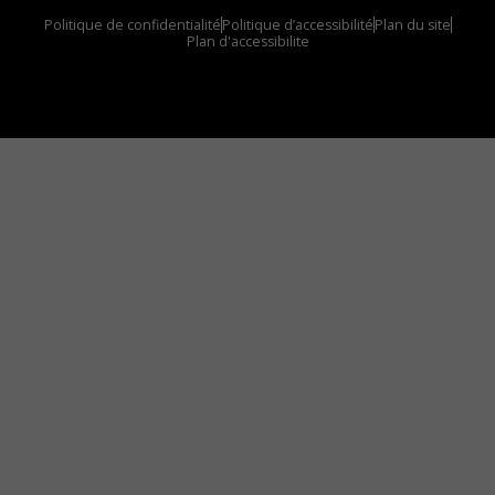
Politique de confidentialité
Politique d’accessibilité
Plan du site
Plan d'accessibilite
Comment installer notre vignette sur votre
appareil mobile