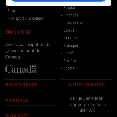
- Santé et bien-être
- Emploi
- Sports
- Finances
- Transport / Circulation
- Infos citoyennes
- Loisirs
ÉMISSIONS
- Musique
Avec la participation du
- Politique
gouvernement du
- Santé
Canada
- Société
- Sports
BINGO RADIO
NOUS JOINDRE
91,rue Saint-Jean
À PROPOS
Longueuil (Québec)
J4H 2W8
PUBLICITÉ