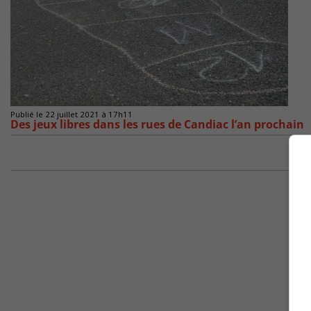
Publié le 22 juillet 2021 à 17h11
Des jeux libres dans les rues de Candiac l’an prochain