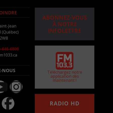
OINDRE
ABONNEZ-VOUS
À NOTRE
aint-Jean
INFOLETTRE
 (Québec)
 2W8
-646-6800
m1033.ca
Z-NOUS
Téléchargez notre
application dès
maintenant !
RADIO HD
••••••••••••••••••
Comment synthoniser la