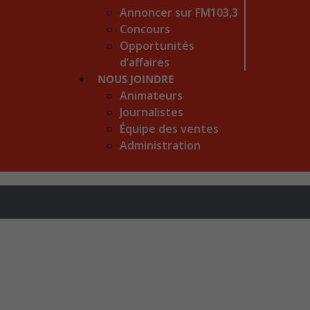
Annoncer sur FM103,3
Concours
Opportunités
d’affaires
NOUS JOINDRE
Animateurs
Journalistes
Équipe des ventes
Administration