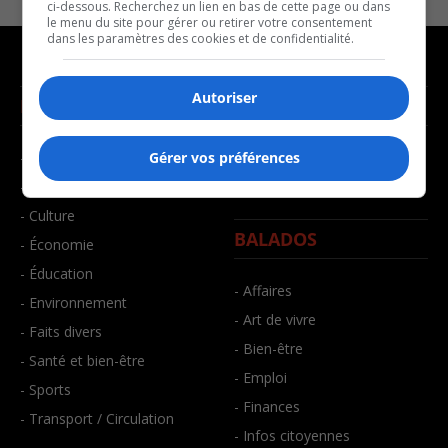
ci-dessous. Recherchez un lien en bas de cette page ou dans
le menu du site pour gérer ou retirer votre consentement
dans les paramètres des cookies et de confidentialité.
Autoriser
NOUVELLES
MUSIQUE
- Affaires municipales
- Décompte franco
Gérer vos préférences
- Communauté / Social
- Joué récemment
- Culture
BALADOS
- Économie
- Éducation
- Affaires
- Environnement
- Art de vivre
- Faits divers
- Bien-être
- Santé et bien-être
- Emploi
- Sports
- Finances
- Transport / Circulation
- Infos citoyennes