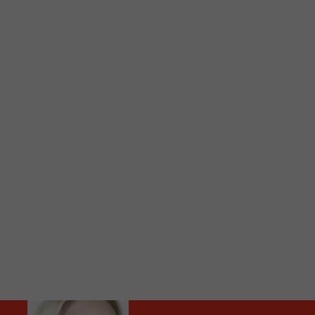
C
Vous avez envie d’écouter le FM 103,3 ou notre nouv
Ajoutez un signet FM 103,3 sur votre écran d’accueil
Voici la procédure ;)
À partir de votre téléphone, allez sur le site inte
Ensuite cliquez sur l’icône situé au bas de votre éc
(celui qui représente un carré incluant une flèche d
Cliquez maintenant sur l’option Ajouter sur l’écran
Faites Enregistrer en haut à droite.
Et voilà! Toutes les infos et l’écoute de votre radio loca
Audio