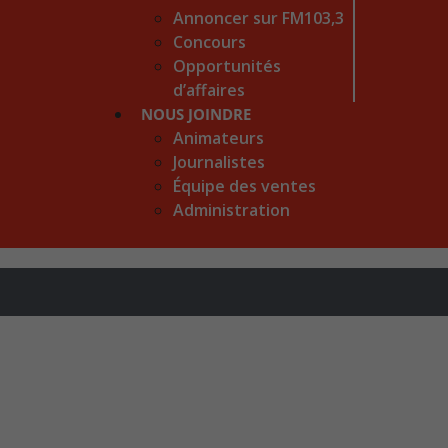
Annoncer sur FM103,3
Concours
Opportunités
d’affaires
NOUS JOINDRE
Animateurs
Journalistes
Équipe des ventes
Administration