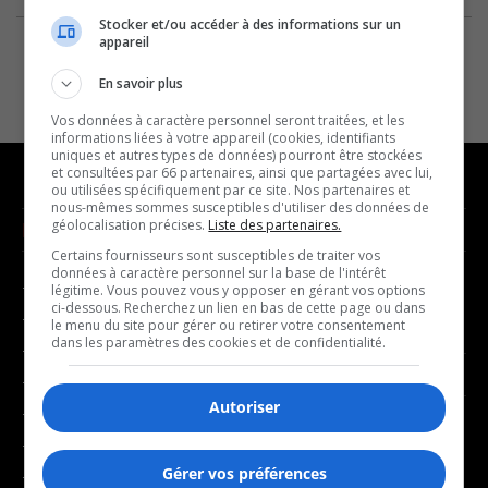
Stocker et/ou accéder à des informations sur un
appareil
En savoir plus
Vos données à caractère personnel seront traitées, et les
informations liées à votre appareil (cookies, identifiants
uniques et autres types de données) pourront être stockées
et consultées par 66 partenaires, ainsi que partagées avec lui,
ou utilisées spécifiquement par ce site. Nos partenaires et
nous-mêmes sommes susceptibles d'utiliser des données de
géolocalisation précises.
Liste des partenaires.
NOUVELLES
MUSIQUE
Certains fournisseurs sont susceptibles de traiter vos
données à caractère personnel sur la base de l'intérêt
- Affaires municipales
- Décompte franco
légitime. Vous pouvez vous y opposer en gérant vos options
ci-dessous. Recherchez un lien en bas de cette page ou dans
- Communauté / Social
- Joué récemment
le menu du site pour gérer ou retirer votre consentement
dans les paramètres des cookies et de confidentialité.
- Culture
BALADOS
- Économie
Autoriser
- Éducation
- Affaires
- Environnement
- Art de vivre
Gérer vos préférences
- Faits divers