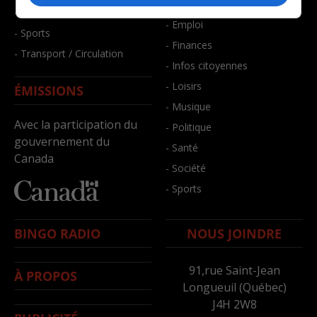
- Bien-être
- Santé et bien-être
- Emploi
- Sports
- Finances
- Transport / Circulation
- Infos citoyennes
- Loisirs
ÉMISSIONS
- Musique
Avec la participation du
- Politique
gouvernement du
- Santé
Canada
- Société
- Sports
BINGO RADIO
NOUS JOINDRE
91,rue Saint-Jean
À PROPOS
Longueuil (Québec)
J4H 2W8