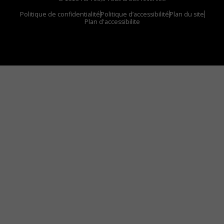
Politique de confidentialité
Politique d’accessibilité
Plan du site
Plan d'accessibilite
Comment installer notre vignette sur votre
appareil mobile