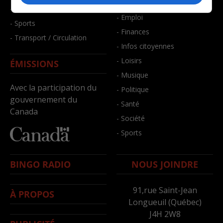
- Bien-être
- Santé et bien-être
- Emploi
- Sports
- Finances
- Transport / Circulation
- Infos citoyennes
- Loisirs
ÉMISSIONS
- Musique
Avec la participation du
- Politique
gouvernement du
- Santé
Canada
- Société
- Sports
BINGO RADIO
NOUS JOINDRE
91,rue Saint-Jean
À PROPOS
Longueuil (Québec)
J4H 2W8