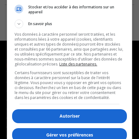
Stocker et/ou accéder à des informations sur un
appareil
En savoir plus
Vos données à caractère personnel seront traitées, et les
informations liées à votre appareil (cookies, identifiants
uniques et autres types de données) pourront être stockées
et consultées par 66 partenaires, ainsi que partagées avec lui,
ou utilisées spécifiquement par ce site. Nos partenaires et
nous-mêmes sommes susceptibles d'utiliser des données de
géolocalisation précises.
Liste des partenaires.
NOUVELLES
MUSIQUE
Certains fournisseurs sont susceptibles de traiter vos
données à caractère personnel sur la base de l'intérêt
- Affaires municipales
- Décompte franco
légitime. Vous pouvez vous y opposer en gérant vos options
ci-dessous. Recherchez un lien en bas de cette page ou dans
- Communauté / Social
- Joué récemment
le menu du site pour gérer ou retirer votre consentement
dans les paramètres des cookies et de confidentialité.
- Culture
BALADOS
- Économie
Autoriser
- Éducation
- Affaires
- Environnement
- Art de vivre
Gérer vos préférences
- Faits divers