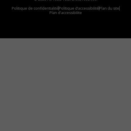
Politique de confidentialité
Politique d’accessibilité
Plan du site
Plan d'accessibilite
Comment installer notre vignette sur votre
appareil mobile