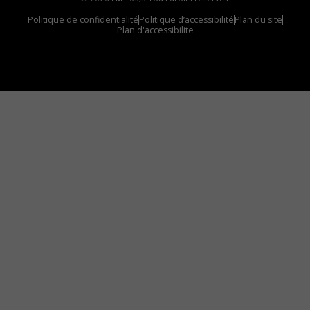
Politique de confidentialité
Politique d’accessibilité
Plan du site
Plan d'accessibilite
Comment installer notre vignette sur votre
appareil mobile