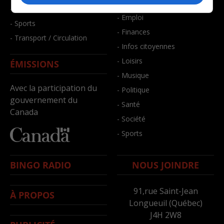
- Bien-être
- Santé et bien-être
- Emploi
- Sports
- Finances
- Transport / Circulation
- Infos citoyennes
- Loisirs
ÉMISSIONS
- Musique
Avec la participation du
- Politique
gouvernement du
- Santé
Canada
- Société
- Sports
BINGO RADIO
NOUS JOINDRE
91,rue Saint-Jean
À PROPOS
Longueuil (Québec)
J4H 2W8