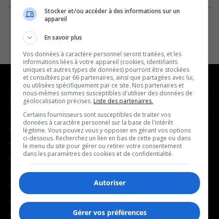
Stocker et/ou accéder à des informations sur un
appareil
En savoir plus
Vos données à caractère personnel seront traitées, et les
informations liées à votre appareil (cookies, identifiants
uniques et autres types de données) pourront être stockées
et consultées par 66 partenaires, ainsi que partagées avec lui,
ou utilisées spécifiquement par ce site. Nos partenaires et
nous-mêmes sommes susceptibles d'utiliser des données de
géolocalisation précises.
Liste des partenaires.
NOUVELLES
MUSIQUE
Certains fournisseurs sont susceptibles de traiter vos
données à caractère personnel sur la base de l'intérêt
- Affaires municipales
- Décompte franco
légitime. Vous pouvez vous y opposer en gérant vos options
ci-dessous. Recherchez un lien en bas de cette page ou dans
- Communauté / Social
- Joué récemment
le menu du site pour gérer ou retirer votre consentement
dans les paramètres des cookies et de confidentialité.
- Culture
BALADOS
- Économie
Autoriser
- Éducation
- Affaires
- Environnement
- Art de vivre
Gérer vos préférences
- Faits divers