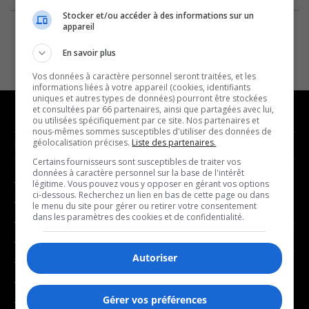
Stocker et/ou accéder à des informations sur un
appareil
En savoir plus
Vos données à caractère personnel seront traitées, et les
informations liées à votre appareil (cookies, identifiants
uniques et autres types de données) pourront être stockées
et consultées par 66 partenaires, ainsi que partagées avec lui,
ou utilisées spécifiquement par ce site. Nos partenaires et
nous-mêmes sommes susceptibles d'utiliser des données de
géolocalisation précises.
Liste des partenaires.
NOUVELLES
MUSIQUE
Certains fournisseurs sont susceptibles de traiter vos
données à caractère personnel sur la base de l'intérêt
- Affaires municipales
- Décompte franco
légitime. Vous pouvez vous y opposer en gérant vos options
ci-dessous. Recherchez un lien en bas de cette page ou dans
- Communauté / Social
- Joué récemment
le menu du site pour gérer ou retirer votre consentement
dans les paramètres des cookies et de confidentialité.
- Culture
BALADOS
- Économie
Autoriser
- Éducation
- Affaires
- Environnement
- Art de vivre
Gérer vos préférences
- Faits divers