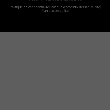
Politique de confidentialité
Politique d’accessibilité
Plan du site
Plan d'accessibilite
Comment installer notre vignette sur votre
appareil mobile