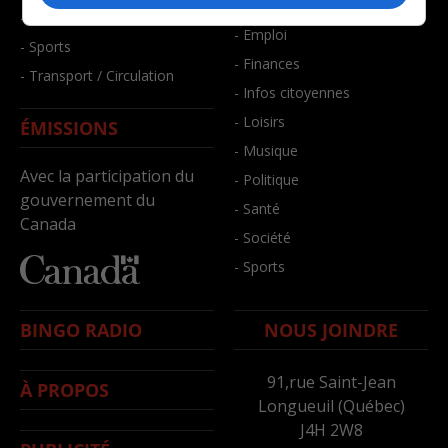
- Bien-être
- Santé et bien-être
- Emploi
- Sports
- Finances
- Transport / Circulation
- Infos citoyennes
- Loisirs
ÉMISSIONS
- Musique
Avec la participation du
- Politique
gouvernement du
- Santé
Canada
- Société
- Sports
BINGO RADIO
NOUS JOINDRE
91,rue Saint-Jean
À PROPOS
Longueuil (Québec)
J4H 2W8