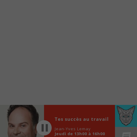
À partir de votre téléphone, allez sur le site
internet de la Radio allumée au
www.fm1033.ca
Ensuite cliquez sur l’icône situé au bas de
votre écran
(celui qui représente un carré incluant une
flèche dirigé vers le haut)
Cliquez maintenant sur l’option Ajouter sur
l’écran d’accueil et vous verrez apparaître le
logo du FM 103,3
Faites Enregistrer en haut à droite.
Et voilà! Toutes les infos et l’écoute de votre radio
locale vous sont maintenant accessibles en un clic!
Audio
00:00
00:00
Player
Tes succès au travail
Jean-Yves Lemay
Jeudi de 13h00 à 16h00