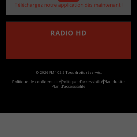
Téléchargez notre application dès maintenant !
RADIO HD
••••••••••••••••••
Comment synthoniser la fréquence HD dans
votre voiture
© 2026 FM 103,3 Tous droits réservés.
Politique de confidentialité
Politique d’accessibilité
Plan du site
Plan d'accessibilite