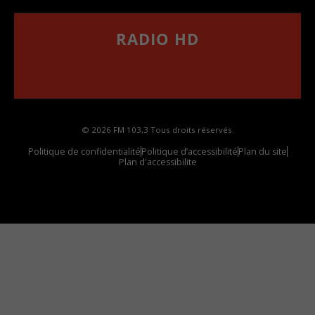
RADIO HD
••••••••••••••••••
Comment synthoniser la fréquence HD dans
votre voiture
© 2026 FM 103,3 Tous droits réservés.
Politique de confidentialité
Politique d’accessibilité
Plan du site
Plan d'accessibilite