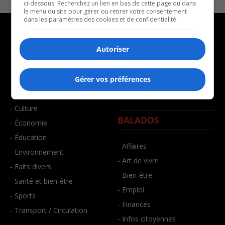
ci-dessous. Recherchez un lien en bas de cette page ou dans
le menu du site pour gérer ou retirer votre consentement
dans les paramètres des cookies et de confidentialité.
Autoriser
NOUVELLES
MUSIQUE
- Affaires municipales
- Décompte franco
Gérer vos préférences
- Communauté / Social
- Joué récemment
- Culture
BALADOS
- Économie
- Éducation
- Affaires
- Environnement
- Art de vivre
- Faits divers
- Bien-être
- Santé et bien-être
- Emploi
- Sports
- Finances
- Transport / Circulation
- Infos citoyennes