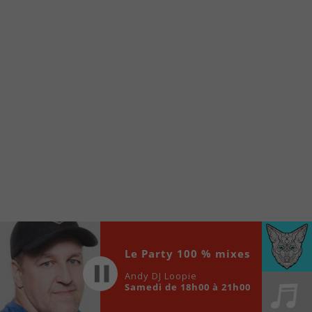
internet de la Radio allumée au
www.fm1033.ca
Ensuite cliquez sur l’icône situé au bas de
votre écran
(celui qui représente un carré incluant une
flèche dirigé vers le haut)
Cliquez maintenant sur l’option Ajouter sur
l’écran d’accueil et vous verrez apparaître le
logo du FM 103,3
Faites Enregistrer en haut à droite.
Et voilà! Toutes les infos et l’écoute de votre radio
locale vous sont maintenant accessibles en un clic!
Audio
00:00
00:00
Player
Le Party 100 % mixes
Andy DJ Loopie
Samedi de 18h00 à 21h00