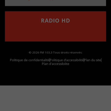
RADIO HD
••••••••••••••••••
Comment synthoniser la fréquence HD dans
votre voiture
© 2026 FM 103,3 Tous droits réservés.
Politique de confidentialité
Politique d’accessibilité
Plan du site
Plan d'accessibilite