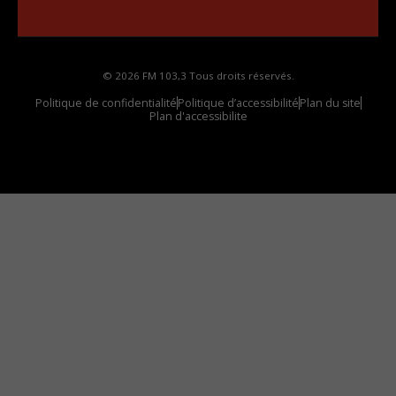
votre voiture
© 2026 FM 103,3 Tous droits réservés.
Politique de confidentialité
Politique d’accessibilité
Plan du site
Plan d'accessibilite
Comment installer notre vignette sur votre