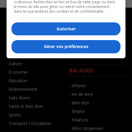
ci-dessous. Recherchez un lien en bas de cette page ou dans
le menu du site pour gérer ou retirer votre consentement
dans les paramètres des cookies et de confidentialité.
Autoriser
NOUVELLES
MUSIQUE
- Affaires municipales
- Décompte franco
Gérer vos préférences
- Communauté / Social
- Joué récemment
- Culture
BALADOS
- Économie
- Éducation
- Affaires
- Environnement
- Art de vivre
- Faits divers
- Bien-être
- Santé et bien-être
- Emploi
- Sports
- Finances
- Transport / Circulation
- Infos citoyennes