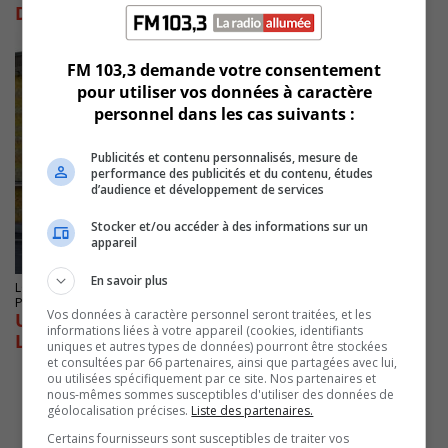
Danone de Boucherville voit loin en avant
FM 103,3 demande votre consentement
pour utiliser vos données à caractère
personnel dans les cas suivants :
Publicités et contenu personnalisés, mesure de
performance des publicités et du contenu, études
d’audience et développement de services
Stocker et/ou accéder à des informations sur un
appareil
En savoir plus
LONGUEUIL
Publié le 6 mars 2024 à 06h57
Vos données à caractère personnel seront traitées, et les
Un budget dédié à la gestion de l’eau à
informations liées à votre appareil (cookies, identifiants
Longueuil
uniques et autres types de données) pourront être stockées
et consultées par 66 partenaires, ainsi que partagées avec lui,
ou utilisées spécifiquement par ce site. Nos partenaires et
nous-mêmes sommes susceptibles d'utiliser des données de
géolocalisation précises.
Liste des partenaires.
Certains fournisseurs sont susceptibles de traiter vos