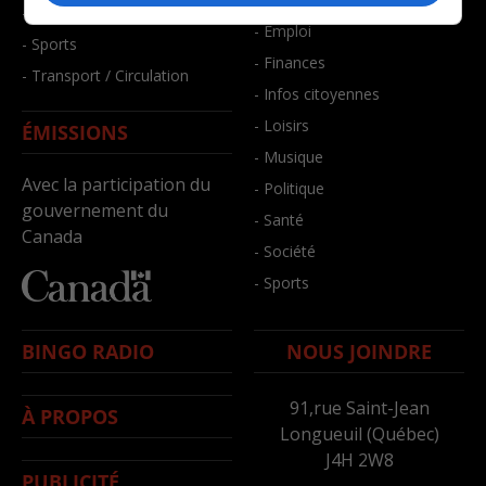
- Santé et bien-être
- Emploi
- Sports
- Finances
- Transport / Circulation
- Infos citoyennes
- Loisirs
ÉMISSIONS
- Musique
Avec la participation du
- Politique
gouvernement du
- Santé
Canada
- Société
- Sports
BINGO RADIO
NOUS JOINDRE
91,rue Saint-Jean
À PROPOS
Longueuil (Québec)
J4H 2W8
PUBLICITÉ