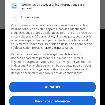
Stocker et/ou accéder à des informations sur un
appareil
En savoir plus
Vos données à caractère personnel seront traitées, et les
informations liées à votre appareil (cookies, identifiants
uniques et autres types de données) pourront être stockées
et consultées par 66 partenaires, ainsi que partagées avec lui,
ou utilisées spécifiquement par ce site. Nos partenaires et
nous-mêmes sommes susceptibles d'utiliser des données de
NOUVELLES
MUSIQUE
géolocalisation précises.
Liste des partenaires.
Certains fournisseurs sont susceptibles de traiter vos
données à caractère personnel sur la base de l'intérêt
- Affaires municipales
- Décompte franco
légitime. Vous pouvez vous y opposer en gérant vos options
ci-dessous. Recherchez un lien en bas de cette page ou dans
- Communauté / Social
- Joué récemment
le menu du site pour gérer ou retirer votre consentement
dans les paramètres des cookies et de confidentialité.
- Culture
BALADOS
- Économie
Autoriser
- Éducation
- Affaires
- Environnement
- Art de vivre
- Faits divers
Gérer vos préférences
- Bien-être