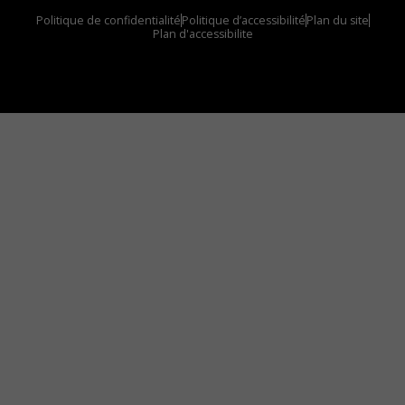
Politique de confidentialité
Politique d’accessibilité
Plan du site
Plan d'accessibilite
Comment installer notre vignette sur votre
appareil mobile