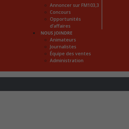
Annoncer sur FM103,3
Concours
Opportunités
d’affaires
NOUS JOINDRE
Animateurs
Journalistes
Équipe des ventes
Administration