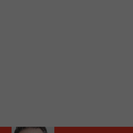
C
Vous avez envie d’écouter le FM 103,3 ou notre nouv
Ajoutez un signet FM 103,3 sur votre écran d’accueil
Voici la procédure ;)
À partir de votre téléphone, allez sur le site inte
Ensuite cliquez sur l’icône situé au bas de votre éc
(celui qui représente un carré incluant une flèche d
Cliquez maintenant sur l’option Ajouter sur l’écran
Faites Enregistrer en haut à droite.
Et voilà! Toutes les infos et l’écoute de votre radio loca
Audio