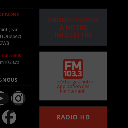
OINDRE
ABONNEZ-VOUS
À NOTRE
aint-Jean
INFOLETTRE
 (Québec)
 2W8
-646-6800
m1033.ca
Z-NOUS
Téléchargez notre
application dès
maintenant !
RADIO HD
••••••••••••••••••
Comment synthoniser la