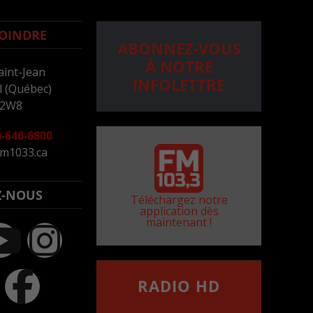
OINDRE
ABONNEZ-VOUS
À NOTRE
aint-Jean
INFOLETTRE
 (Québec)
 2W8
-646-6800
m1033.ca
Z-NOUS
Téléchargez notre
application dès
maintenant !
RADIO HD
••••••••••••••••••
Comment synthoniser la