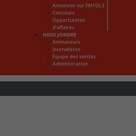
Annoncer sur FM103,3
Concours
Opportunités
d’affaires
NOUS JOINDRE
Animateurs
Journalistes
Équipe des ventes
Administration