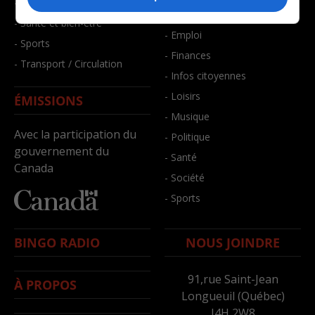
- Faits divers
- Bien-être
- Santé et bien-être
- Emploi
- Sports
- Finances
- Transport / Circulation
- Infos citoyennes
- Loisirs
ÉMISSIONS
- Musique
Avec la participation du
- Politique
gouvernement du
- Santé
Canada
- Société
- Sports
BINGO RADIO
NOUS JOINDRE
91,rue Saint-Jean
À PROPOS
Longueuil (Québec)
J4H 2W8