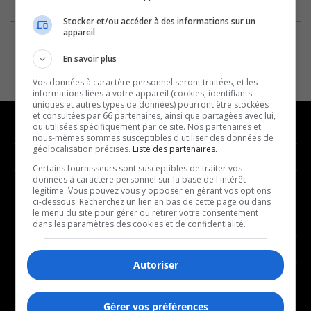
Stocker et/ou accéder à des informations sur un
appareil
En savoir plus
Vos données à caractère personnel seront traitées, et les
informations liées à votre appareil (cookies, identifiants
uniques et autres types de données) pourront être stockées
et consultées par 66 partenaires, ainsi que partagées avec lui,
ou utilisées spécifiquement par ce site. Nos partenaires et
nous-mêmes sommes susceptibles d'utiliser des données de
géolocalisation précises.
Liste des partenaires.
NOUVELLES
MUSIQUE
Certains fournisseurs sont susceptibles de traiter vos
données à caractère personnel sur la base de l'intérêt
légitime. Vous pouvez vous y opposer en gérant vos options
- Affaires municipales
- Décompte franco
ci-dessous. Recherchez un lien en bas de cette page ou dans
- Communauté / Social
- Joué récemment
le menu du site pour gérer ou retirer votre consentement
dans les paramètres des cookies et de confidentialité.
- Culture
BALADOS
- Économie
Autoriser
- Éducation
- Affaires
- Environnement
- Art de vivre
Gérer vos préférences