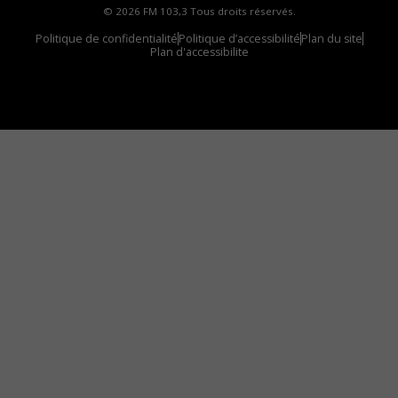
© 2026 FM 103,3 Tous droits réservés.
Politique de confidentialité
Politique d’accessibilité
Plan du site
Plan d'accessibilite
Comment installer notre vignette sur votre
appareil mobile