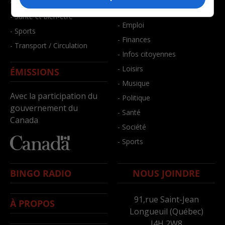
- Faits divers
- Bien-être
- Santé et bien-être
- Emploi
- Sports
- Finances
- Transport / Circulation
- Infos citoyennes
- Loisirs
ÉMISSIONS
- Musique
Avec la participation du
- Politique
gouvernement du
- Santé
Canada
- Société
- Sports
BINGO RADIO
NOUS JOINDRE
91,rue Saint-Jean
À PROPOS
Longueuil (Québec)
J4H 2W8