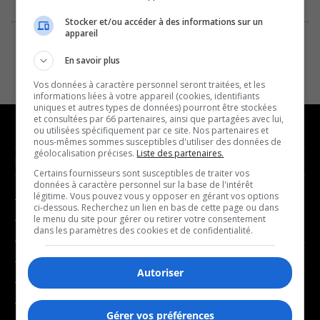
Stocker et/ou accéder à des informations sur un
appareil
En savoir plus
Vos données à caractère personnel seront traitées, et les
informations liées à votre appareil (cookies, identifiants
uniques et autres types de données) pourront être stockées
et consultées par 66 partenaires, ainsi que partagées avec lui,
ou utilisées spécifiquement par ce site. Nos partenaires et
nous-mêmes sommes susceptibles d'utiliser des données de
géolocalisation précises.
Liste des partenaires.
NOUVELLES
MUSIQUE
Certains fournisseurs sont susceptibles de traiter vos
données à caractère personnel sur la base de l'intérêt
légitime. Vous pouvez vous y opposer en gérant vos options
- Affaires municipales
- Décompte franco
ci-dessous. Recherchez un lien en bas de cette page ou dans
- Communauté / Social
- Joué récemment
le menu du site pour gérer ou retirer votre consentement
dans les paramètres des cookies et de confidentialité.
- Culture
BALADOS
- Économie
Autoriser
- Éducation
- Affaires
- Environnement
- Art de vivre
Gérer vos préférences