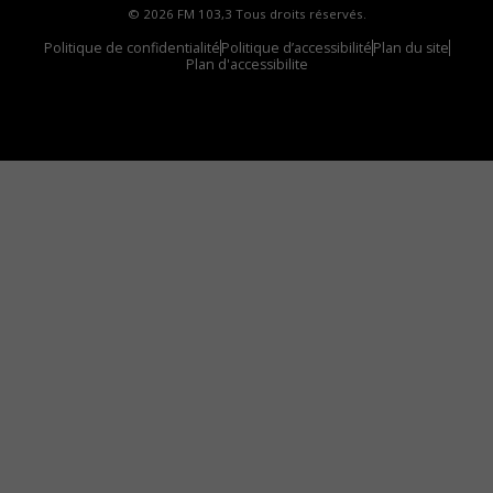
© 2026 FM 103,3 Tous droits réservés.
Politique de confidentialité
Politique d’accessibilité
Plan du site
Plan d'accessibilite
Comment installer notre vignette sur votre
appareil mobile