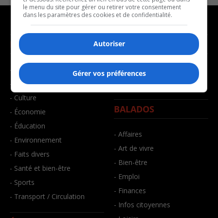
le menu du site pour gérer ou retirer votre consentement
dans les paramètres des cookies et de confidentialité.
NOUVELLES
MUSIQUE
Autoriser
- Affaires municipales
- Décompte franco
Gérer vos préférences
- Communauté / Social
- Joué récemment
- Culture
BALADOS
- Économie
- Éducation
- Affaires
- Environnement
- Art de vivre
- Faits divers
- Bien-être
- Santé et bien-être
- Emploi
- Sports
- Finances
- Transport / Circulation
- Infos citoyennes