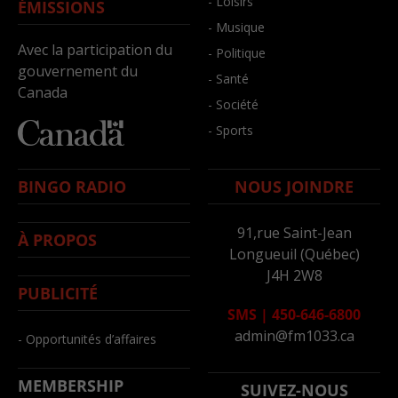
- Loisirs
ÉMISSIONS
- Musique
Avec la participation du
- Politique
gouvernement du
- Santé
Canada
- Société
- Sports
BINGO RADIO
NOUS JOINDRE
91,rue Saint-Jean
À PROPOS
Longueuil (Québec)
J4H 2W8
PUBLICITÉ
SMS
|
450-646-6800
admin@fm1033.ca
- Opportunités d’affaires
MEMBERSHIP
SUIVEZ-NOUS