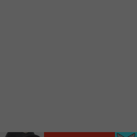
d’accueil rapidement.
Voici la procédure ;)
À partir de votre téléphone, allez sur le site
internet de la Radio allumée au
www.fm1033.ca
Ensuite cliquez sur l’icône situé au bas de
votre écran
(celui qui représente un carré incluant une
flèche dirigé vers le haut)
Cliquez maintenant sur l’option Ajouter sur
l’écran d’accueil et vous verrez apparaître le
logo du FM 103,3
Faites Enregistrer en haut à droite.
Et voilà! Toutes les infos et l’écoute de votre radio
locale vous sont maintenant accessibles en un clic!
Audio