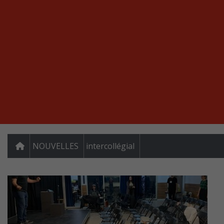
NOUVELLES
intercollégial