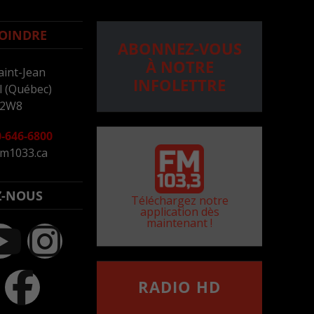
OINDRE
ABONNEZ-VOUS
À NOTRE
aint-Jean
INFOLETTRE
 (Québec)
 2W8
-646-6800
m1033.ca
Z-NOUS
Téléchargez notre
application dès
maintenant !
RADIO HD
••••••••••••••••••
Comment synthoniser la