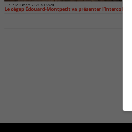
Publié le 2 mars 2021 à 16h20
Le cégep Édouard-Montpetit va présenter l’intercollégi