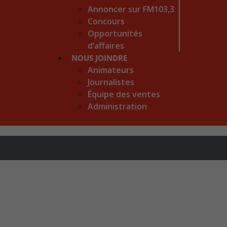
Annoncer sur FM103,3
Concours
Opportunités
d’affaires
NOUS JOINDRE
Animateurs
Journalistes
Équipe des ventes
Administration