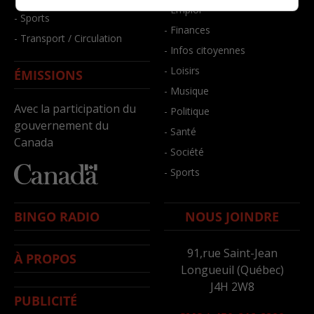
- Emploi
- Sports
- Finances
- Transport / Circulation
- Infos citoyennes
- Loisirs
ÉMISSIONS
- Musique
Avec la participation du
- Politique
gouvernement du
- Santé
Canada
- Société
- Sports
BINGO RADIO
NOUS JOINDRE
91,rue Saint-Jean
À PROPOS
Longueuil (Québec)
J4H 2W8
PUBLICITÉ