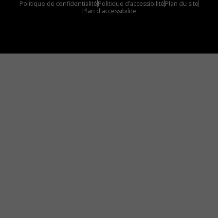
Politique de confidentialité
Politique d’accessibilité
Plan du site
Plan d'accessibilite
Comment installer notre vignette sur votre
appareil mobile
Vous avez envie d’écouter le FM 103,3 ou notre