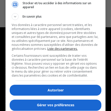
Stocker et/ou accéder à des informations sur un
appareil
En savoir plus
Vos données à caractère personnel seront traitées, et les
informations liées à votre appareil (cookies, identifiants
uniques et autres types de données) pourront être stockées
et consultées par 66 partenaires, ainsi que partagées avec lui,
ou utilisées spécifiquement par ce site. Nos partenaires et
nous-mêmes sommes susceptibles d'utiliser des données de
NOUVELLES
MUSIQUE
géolocalisation précises.
Liste des partenaires.
Certains fournisseurs sont susceptibles de traiter vos
données à caractère personnel sur la base de l'intérêt
- Affaires municipales
- Décompte franco
légitime. Vous pouvez vous y opposer en gérant vos options
- Communauté / Social
- Joué récemment
ci-dessous. Recherchez un lien en bas de cette page ou dans
le menu du site pour gérer ou retirer votre consentement
- Culture
dans les paramètres des cookies et de confidentialité.
BALADOS
- Économie
- Éducation
Autoriser
- Affaires
- Environnement
- Art de vivre
- Faits divers
Gérer vos préférences
- Bien-être
- Santé et bien-être