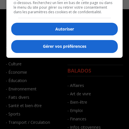
ci-dessous. Recherchez un lien en bas de cette page ou dans
le menu du site pour gérer ou retirer votre consentement
dans les paramètres des cookies et de confidentialité.
Autoriser
NOUVELLES
MUSIQUE
Gérer vos préférences
- Affaires municipales
- Décompte franco
- Communauté / Social
- Joué récemment
- Culture
BALADOS
- Économie
- Éducation
- Affaires
- Environnement
- Art de vivre
- Faits divers
- Bien-être
- Santé et bien-être
- Emploi
- Sports
- Finances
- Transport / Circulation
- Infos citoyennes