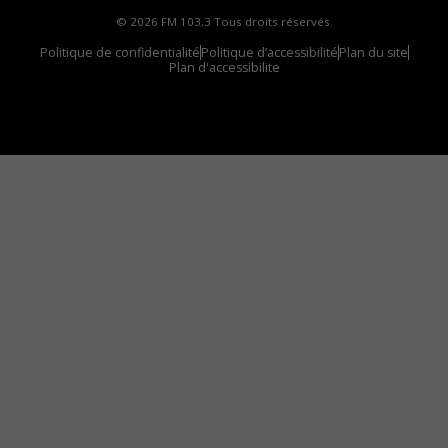
© 2026 FM 103,3 Tous droits réservés.
Politique de confidentialité
Politique d’accessibilité
Plan du site
Plan d'accessibilite
Comment installer notre vignette sur votre
appareil mobile