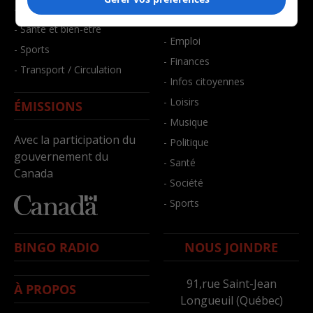
- Art de vivre
- Faits divers
- Bien-être
- Santé et bien-être
- Emploi
- Sports
- Finances
- Transport / Circulation
- Infos citoyennes
- Loisirs
ÉMISSIONS
- Musique
Avec la participation du
- Politique
gouvernement du
- Santé
Canada
- Société
- Sports
BINGO RADIO
NOUS JOINDRE
91,rue Saint-Jean
À PROPOS
Longueuil (Québec)