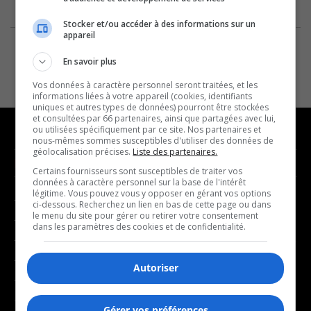
Stocker et/ou accéder à des informations sur un
appareil
En savoir plus
Vos données à caractère personnel seront traitées, et les
informations liées à votre appareil (cookies, identifiants
uniques et autres types de données) pourront être stockées
et consultées par 66 partenaires, ainsi que partagées avec lui,
ou utilisées spécifiquement par ce site. Nos partenaires et
nous-mêmes sommes susceptibles d'utiliser des données de
géolocalisation précises.
Liste des partenaires.
NOUVELLES
MUSIQUE
Certains fournisseurs sont susceptibles de traiter vos
données à caractère personnel sur la base de l'intérêt
légitime. Vous pouvez vous y opposer en gérant vos options
- Affaires municipales
- Décompte franco
ci-dessous. Recherchez un lien en bas de cette page ou dans
le menu du site pour gérer ou retirer votre consentement
- Communauté / Social
- Joué récemment
dans les paramètres des cookies et de confidentialité.
- Culture
BALADOS
- Économie
Autoriser
- Éducation
- Affaires
- Environnement
Gérer vos préférences