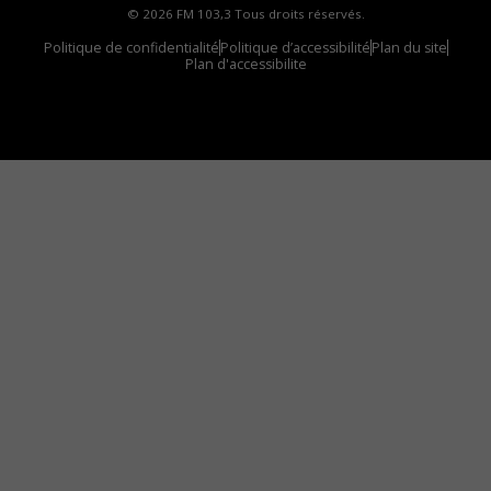
© 2026 FM 103,3 Tous droits réservés.
Politique de confidentialité
Politique d’accessibilité
Plan du site
Plan d'accessibilite
Comment installer notre vignette sur votre
appareil mobile