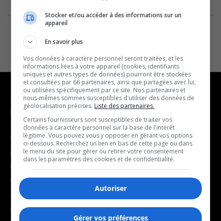
Stocker et/ou accéder à des informations sur un
appareil
En savoir plus
Vos données à caractère personnel seront traitées, et les
informations liées à votre appareil (cookies, identifiants
uniques et autres types de données) pourront être stockées
et consultées par 66 partenaires, ainsi que partagées avec lui,
ou utilisées spécifiquement par ce site. Nos partenaires et
nous-mêmes sommes susceptibles d'utiliser des données de
géolocalisation précises.
Liste des partenaires.
NOUVELLES
MUSIQUE
Certains fournisseurs sont susceptibles de traiter vos
données à caractère personnel sur la base de l'intérêt
légitime. Vous pouvez vous y opposer en gérant vos options
- Affaires municipales
- Décompte franco
ci-dessous. Recherchez un lien en bas de cette page ou dans
- Communauté / Social
- Joué récemment
le menu du site pour gérer ou retirer votre consentement
dans les paramètres des cookies et de confidentialité.
- Culture
BALADOS
- Économie
Autoriser
- Éducation
- Affaires
- Environnement
- Art de vivre
Gérer vos préférences