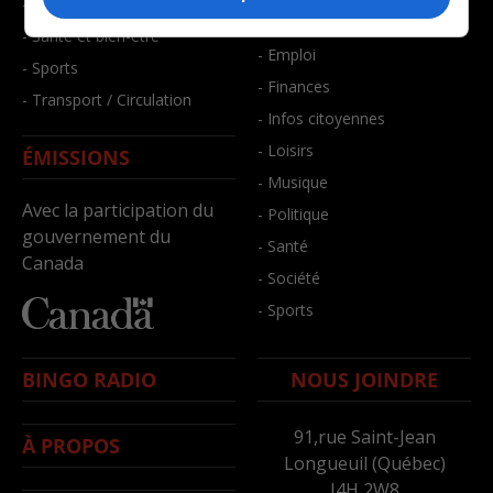
- Faits divers
- Bien-être
- Santé et bien-être
- Emploi
- Sports
- Finances
- Transport / Circulation
- Infos citoyennes
- Loisirs
ÉMISSIONS
- Musique
Avec la participation du
- Politique
gouvernement du
- Santé
Canada
- Société
- Sports
BINGO RADIO
NOUS JOINDRE
91,rue Saint-Jean
À PROPOS
Longueuil (Québec)
J4H 2W8