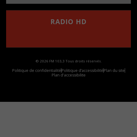
RADIO HD
••••••••••••••••••
Comment synthoniser la fréquence HD dans
votre voiture
© 2026 FM 103,3 Tous droits réservés.
Politique de confidentialité
Politique d’accessibilité
Plan du site
Plan d'accessibilite